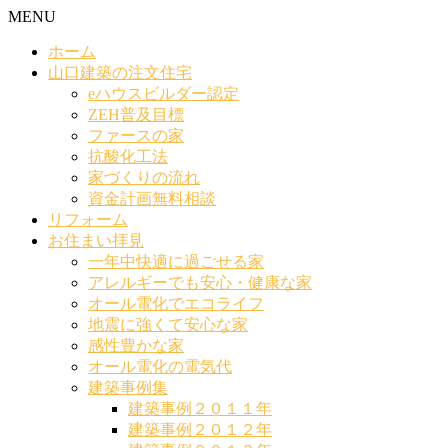
MENU
ホーム
山口建築の注文住宅
eハウスビルダー認定
ZEH普及目標
ファースの家
抗酸化工法
家づくりの流れ
資金計画無料相談
リフォーム
お住まい拝見
一年中快適に過ごせる家
アレルギーでも安心・健康な家
オール電化でエコライフ
地震に強くて安心な家
感性豊かな家
オール電化の電気代
建築事例集
建築事例２０１１年
建築事例２０１２年