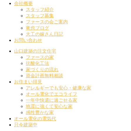
会社概要
スタッフ紹介
スタッフ募集
ファースの会ご案内
竜也ブログ
大工の嫁さん日記
お問い合わせ
山口建築の注文住宅
ファースの家
抗酸化工法
家づくりの流れ
資金計画無料相談
お住まい拝見
アレルギーでも安心・健康な家
オール電化でエコライフ
一年中快適に過ごせる家
地震に強くて安心な家
感性豊かな家
オール電化の電気代
只今建築中