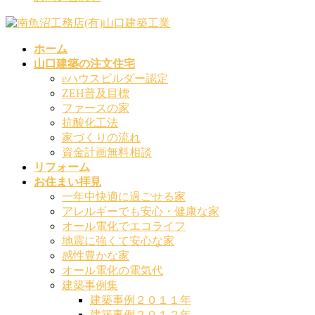
ホーム
山口建築の注文住宅
eハウスビルダー認定
ZEH普及目標
ファースの家
抗酸化工法
家づくりの流れ
資金計画無料相談
リフォーム
お住まい拝見
一年中快適に過ごせる家
アレルギーでも安心・健康な家
オール電化でエコライフ
地震に強くて安心な家
感性豊かな家
オール電化の電気代
建築事例集
建築事例２０１１年
建築事例２０１２年