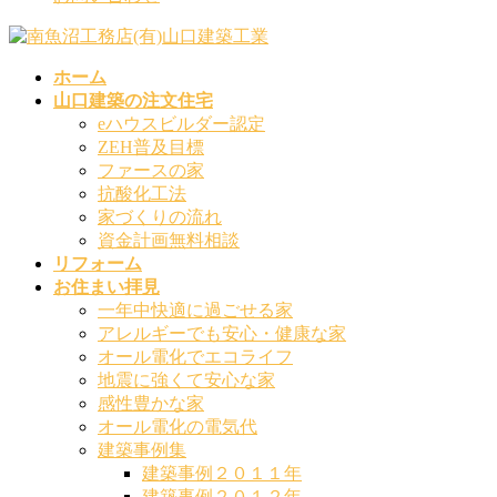
ホーム
山口建築の注文住宅
eハウスビルダー認定
ZEH普及目標
ファースの家
抗酸化工法
家づくりの流れ
資金計画無料相談
リフォーム
お住まい拝見
一年中快適に過ごせる家
アレルギーでも安心・健康な家
オール電化でエコライフ
地震に強くて安心な家
感性豊かな家
オール電化の電気代
建築事例集
建築事例２０１１年
建築事例２０１２年