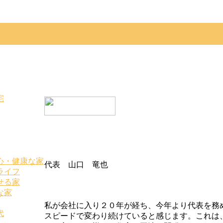
宅
心・健康な家
代表 山口 竜也
ライフ
せる家
な家
私が会社に入り２０年が経ち、今年より代表を務
代
スピードで変わり続けていると感じます。これは