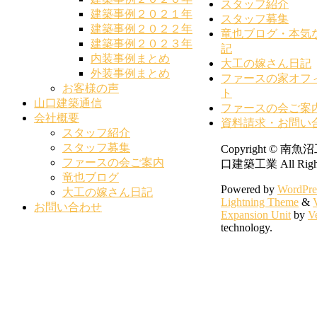
スタッフ紹介
建築事例２０２１年
スタッフ募集
建築事例２０２２年
竜也ブログ・本気
建築事例２０２３年
記
内装事例まとめ
大工の嫁さん日記
外装事例まとめ
ファースの家オフ
お客様の声
ト
山口建築通信
ファースの会ご案
会社概要
資料請求・お問い
スタッフ紹介
スタッフ募集
Copyright © 南
ファースの会ご案内
口建築工業 All Rights
竜也ブログ
Powered by
WordPre
大工の嫁さん日記
Lightning Theme
&
お問い合わせ
Expansion Unit
by
Ve
technology.