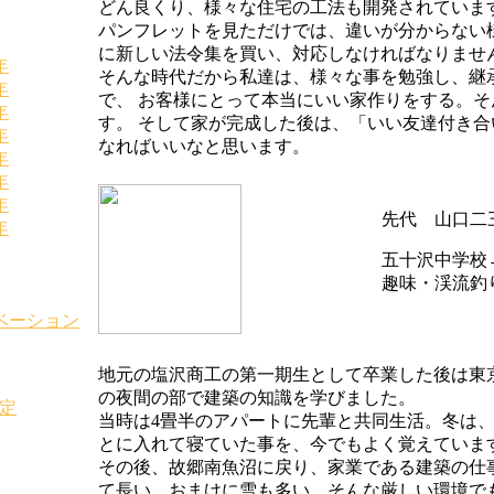
どん良くり、様々な住宅の工法も開発されていま
パンフレットを見ただけでは、違いが分からない
に新しい法令集を買い、対応しなければなりませ
年
そんな時代だから私達は、様々な事を勉強し、継
年
で、 お客様にとって本当にいい家作りをする。
年
す。 そして家が完成した後は、「いい友達付き
年
なればいいなと思います。
年
年
年
先代 山口二
年
五十沢中学校
趣味・渓流釣
ベーション
地元の塩沢商工の第一期生として卒業した後は東
の夜間の部で建築の知識を学びました。
定
当時は4畳半のアパートに先輩と共同生活。冬は、
とに入れて寝ていた事を、今でもよく覚えていま
その後、故郷南魚沼に戻り、家業である建築の仕
て長い。おまけに雪も多い。そんな厳しい環境で