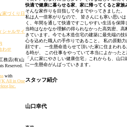
快適で健康に暮らせる家
。
家に帰ってくると家族
そんな家作りを目指して今までやってきました。
な家づくり日
私は人一倍寒がりなので、 皆さんにも寒い思い
く、年間を通して快適ですごしやすい生活を保障し
当時はなかなか理解の得られなかった高気密、高
ィシャルサイ
きています。今でも木造住宅の建築に最先端の技
心を込めた職人の手作りであること。 私の原動
内
顔です。 一生懸命造らせて頂いた家に住まわれ
合わせ
る時が、 この仕事をやっていて本当によかった
「人に家にやさしい健康住宅」これからも、山口
魚沼工務店(有)山
に一生懸命がんばっていきます。
 Reserved.
ss
with
スタッフ紹介
VK All in One
ktor,Inc.
山口幸代