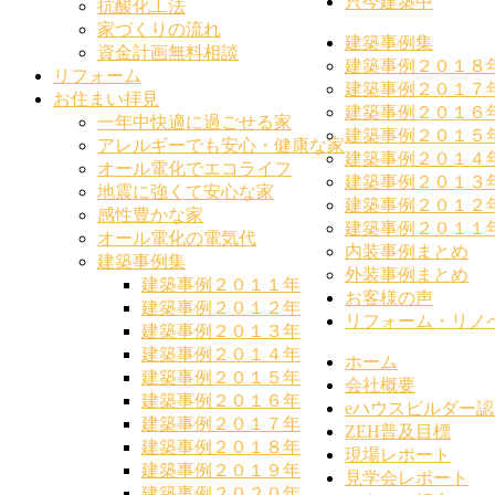
只今建築中
抗酸化工法
家づくりの流れ
建築事例集
資金計画無料相談
建築事例２０１８
リフォーム
建築事例２０１７
お住まい拝見
建築事例２０１６
一年中快適に過ごせる家
建築事例２０１５
アレルギーでも安心・健康な家
建築事例２０１４
オール電化でエコライフ
建築事例２０１３
地震に強くて安心な家
建築事例２０１２
感性豊かな家
建築事例２０１１
オール電化の電気代
内装事例まとめ
建築事例集
外装事例まとめ
建築事例２０１１年
お客様の声
建築事例２０１２年
リフォーム・リノ
建築事例２０１３年
建築事例２０１４年
ホーム
建築事例２０１５年
会社概要
建築事例２０１６年
eハウスビルダー認
建築事例２０１７年
ZEH普及目標
建築事例２０１８年
現場レポート
建築事例２０１９年
見学会レポート
建築事例２０２０年