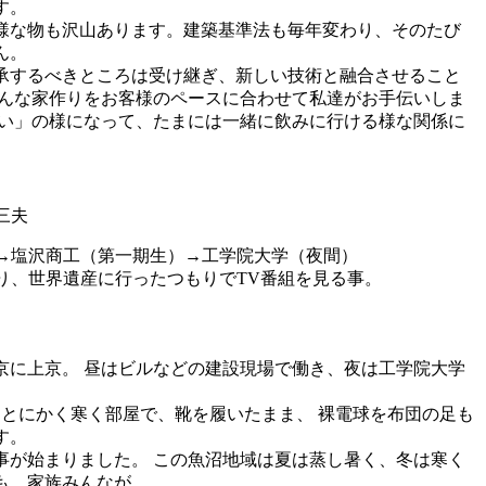
す。
様な物も沢山あります。建築基準法も毎年変わり、そのたび
ん。
承するべきところは受け継ぎ、新しい技術と融合させること
そんな家作りをお客様のペースに合わせて私達がお手伝いしま
合い」の様になって、たまには一緒に飲みに行ける様な関係に
三夫
→塩沢商工（第一期生）→工学院大学（夜間）
り、世界遺産に行ったつもりでTV番組を見る事。
京に上京。 昼はビルなどの建設現場で働き、夜は工学院大学
とにかく寒く部屋で、靴を履いたまま、 裸電球を布団の足も
す。
事が始まりました。 この魚沼地域は夏は蒸し暑く、冬は寒く
も、家族みんなが、