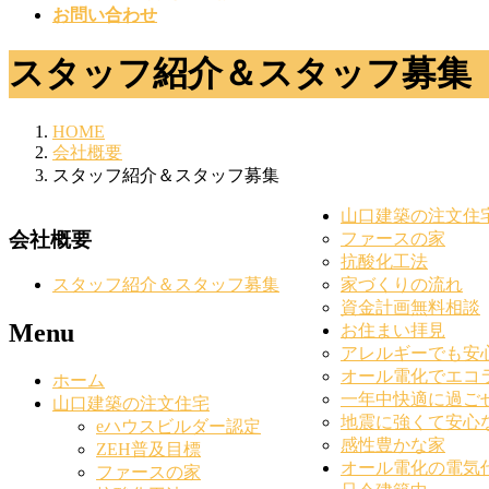
お問い合わせ
スタッフ紹介＆スタッフ募集
HOME
会社概要
スタッフ紹介＆スタッフ募集
山口建築の注文住
会社概要
ファースの家
抗酸化工法
家づくりの流れ
スタッフ紹介＆スタッフ募集
資金計画無料相談
Menu
お住まい拝見
アレルギーでも安
オール電化でエコ
ホーム
一年中快適に過ご
山口建築の注文住宅
地震に強くて安心
eハウスビルダー認定
感性豊かな家
ZEH普及目標
オール電化の電気
ファースの家