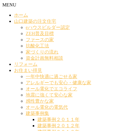
MENU
ホーム
山口建築の注文住宅
eハウスビルダー認定
ZEH普及目標
ファースの家
抗酸化工法
家づくりの流れ
資金計画無料相談
リフォーム
お住まい拝見
一年中快適に過ごせる家
アレルギーでも安心・健康な家
オール電化でエコライフ
地震に強くて安心な家
感性豊かな家
オール電化の電気代
建築事例集
建築事例２０１１年
建築事例２０１２年