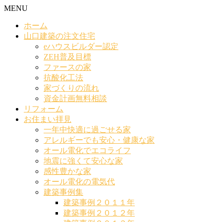
MENU
ホーム
山口建築の注文住宅
eハウスビルダー認定
ZEH普及目標
ファースの家
抗酸化工法
家づくりの流れ
資金計画無料相談
リフォーム
お住まい拝見
一年中快適に過ごせる家
アレルギーでも安心・健康な家
オール電化でエコライフ
地震に強くて安心な家
感性豊かな家
オール電化の電気代
建築事例集
建築事例２０１１年
建築事例２０１２年