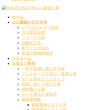
ホーム
山口建築の注文住宅
eハウスビルダー認定
ZEH普及目標
ファースの家
抗酸化工法
家づくりの流れ
資金計画無料相談
リフォーム
お住まい拝見
一年中快適に過ごせる家
アレルギーでも安心・健康な家
オール電化でエコライフ
地震に強くて安心な家
感性豊かな家
オール電化の電気代
建築事例集
建築事例２０１１年
建築事例２０１２年