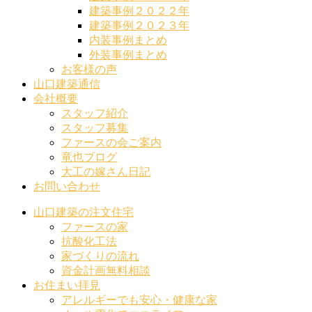
建築事例２０２２年
建築事例２０２３年
内装事例まとめ
外装事例まとめ
お客様の声
山口建築通信
会社概要
スタッフ紹介
スタッフ募集
ファースの会ご案内
竜也ブログ
大工の嫁さん日記
お問い合わせ
山口建築の注文住宅
ファースの家
抗酸化工法
家づくりの流れ
資金計画無料相談
お住まい拝見
アレルギーでも安心・健康な家