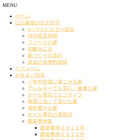
MENU
ホーム
山口建築の注文住宅
eハウスビルダー認定
ZEH普及目標
ファースの家
抗酸化工法
家づくりの流れ
資金計画無料相談
リフォーム
お住まい拝見
一年中快適に過ごせる家
アレルギーでも安心・健康な家
オール電化でエコライフ
地震に強くて安心な家
感性豊かな家
オール電化の電気代
建築事例集
建築事例２０１１年
建築事例２０１２年