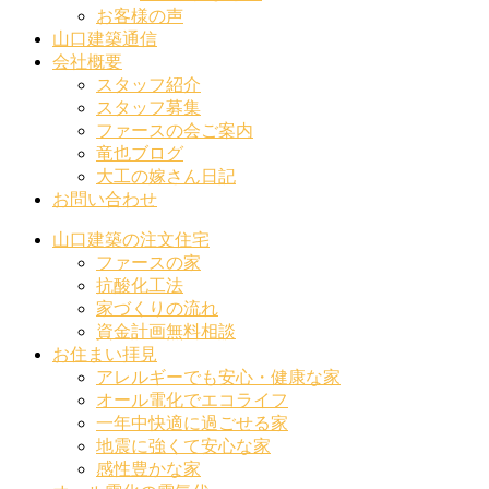
お客様の声
山口建築通信
会社概要
スタッフ紹介
スタッフ募集
ファースの会ご案内
竜也ブログ
大工の嫁さん日記
お問い合わせ
山口建築の注文住宅
ファースの家
抗酸化工法
家づくりの流れ
資金計画無料相談
お住まい拝見
アレルギーでも安心・健康な家
オール電化でエコライフ
一年中快適に過ごせる家
地震に強くて安心な家
感性豊かな家