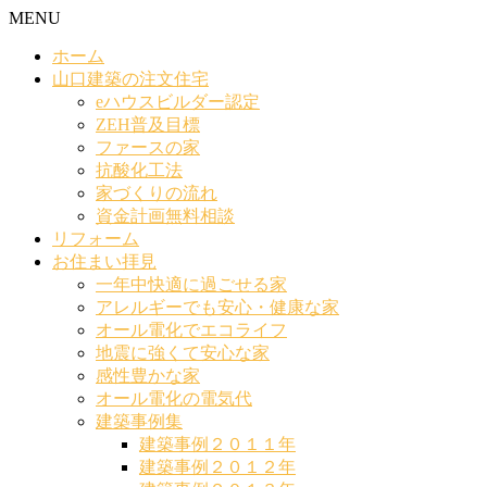
MENU
ホーム
山口建築の注文住宅
eハウスビルダー認定
ZEH普及目標
ファースの家
抗酸化工法
家づくりの流れ
資金計画無料相談
リフォーム
お住まい拝見
一年中快適に過ごせる家
アレルギーでも安心・健康な家
オール電化でエコライフ
地震に強くて安心な家
感性豊かな家
オール電化の電気代
建築事例集
建築事例２０１１年
建築事例２０１２年