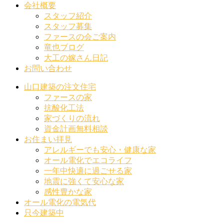
会社概要
スタッフ紹介
スタッフ募集
ファースの会ご案内
竜也ブログ
大工の嫁さん日記
お問い合わせ
山口建築の注文住宅
ファースの家
抗酸化工法
家づくりの流れ
資金計画無料相談
お住まい拝見
アレルギーでも安心・健康な家
オール電化でエコライフ
一年中快適に過ごせる家
地震に強くて安心な家
感性豊かな家
オール電化の電気代
只今建築中