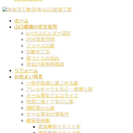
ホーム
山口建築の注文住宅
eハウスビルダー認定
ZEH普及目標
ファースの家
抗酸化工法
家づくりの流れ
資金計画無料相談
リフォーム
お住まい拝見
一年中快適に過ごせる家
アレルギーでも安心・健康な家
オール電化でエコライフ
地震に強くて安心な家
感性豊かな家
オール電化の電気代
建築事例集
建築事例２０１１年
建築事例２０１２年