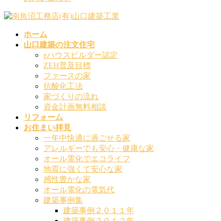
ホーム
山口建築の注文住宅
eハウスビルダー認定
ZEH普及目標
ファースの家
抗酸化工法
家づくりの流れ
資金計画無料相談
リフォーム
お住まい拝見
一年中快適に過ごせる家
アレルギーでも安心・健康な家
オール電化でエコライフ
地震に強くて安心な家
感性豊かな家
オール電化の電気代
建築事例集
建築事例２０１１年
建築事例２０１２年