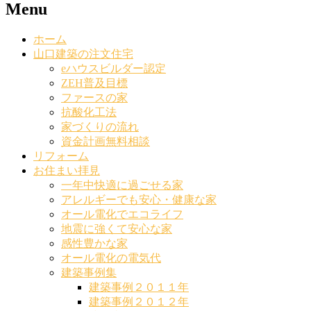
Menu
ホーム
山口建築の注文住宅
eハウスビルダー認定
ZEH普及目標
ファースの家
抗酸化工法
家づくりの流れ
資金計画無料相談
リフォーム
お住まい拝見
一年中快適に過ごせる家
アレルギーでも安心・健康な家
オール電化でエコライフ
地震に強くて安心な家
感性豊かな家
オール電化の電気代
建築事例集
建築事例２０１１年
建築事例２０１２年