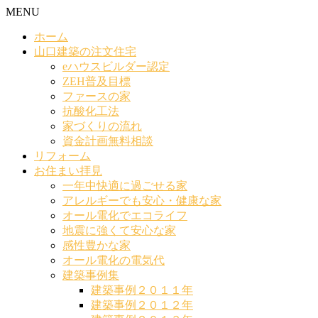
MENU
ホーム
山口建築の注文住宅
eハウスビルダー認定
ZEH普及目標
ファースの家
抗酸化工法
家づくりの流れ
資金計画無料相談
リフォーム
お住まい拝見
一年中快適に過ごせる家
アレルギーでも安心・健康な家
オール電化でエコライフ
地震に強くて安心な家
感性豊かな家
オール電化の電気代
建築事例集
建築事例２０１１年
建築事例２０１２年