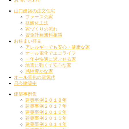
お問い合わせ
山口建築の注文住宅
ファースの家
抗酸化工法
家づくりの流れ
資金計画無料相談
お住まい拝見
アレルギーでも安心・健康な家
オール電化でエコライフ
一年中快適に過ごせる家
地震に強くて安心な家
感性豊かな家
オール電化の電気代
只今建築中
建築事例集
建築事例２０１８年
建築事例２０１７年
建築事例２０１６年
建築事例２０１５年
建築事例２０１４年