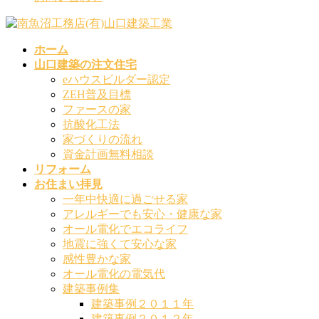
ホーム
山口建築の注文住宅
eハウスビルダー認定
ZEH普及目標
ファースの家
抗酸化工法
家づくりの流れ
資金計画無料相談
リフォーム
お住まい拝見
一年中快適に過ごせる家
アレルギーでも安心・健康な家
オール電化でエコライフ
地震に強くて安心な家
感性豊かな家
オール電化の電気代
建築事例集
建築事例２０１１年
建築事例２０１２年