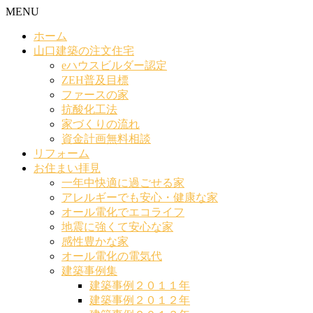
MENU
ホーム
山口建築の注文住宅
eハウスビルダー認定
ZEH普及目標
ファースの家
抗酸化工法
家づくりの流れ
資金計画無料相談
リフォーム
お住まい拝見
一年中快適に過ごせる家
アレルギーでも安心・健康な家
オール電化でエコライフ
地震に強くて安心な家
感性豊かな家
オール電化の電気代
建築事例集
建築事例２０１１年
建築事例２０１２年