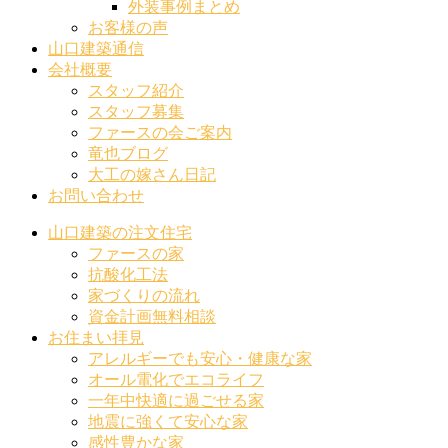
外装事例まとめ
お客様の声
山口建築通信
会社概要
スタッフ紹介
スタッフ募集
ファースの会ご案内
竜也ブログ
大工の嫁さん日記
お問い合わせ
山口建築の注文住宅
ファースの家
抗酸化工法
家づくりの流れ
資金計画無料相談
お住まい拝見
アレルギーでも安心・健康な家
オール電化でエコライフ
一年中快適に過ごせる家
地震に強くて安心な家
感性豊かな家