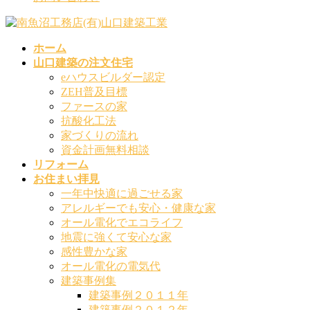
ホーム
山口建築の注文住宅
eハウスビルダー認定
ZEH普及目標
ファースの家
抗酸化工法
家づくりの流れ
資金計画無料相談
リフォーム
お住まい拝見
一年中快適に過ごせる家
アレルギーでも安心・健康な家
オール電化でエコライフ
地震に強くて安心な家
感性豊かな家
オール電化の電気代
建築事例集
建築事例２０１１年
建築事例２０１２年