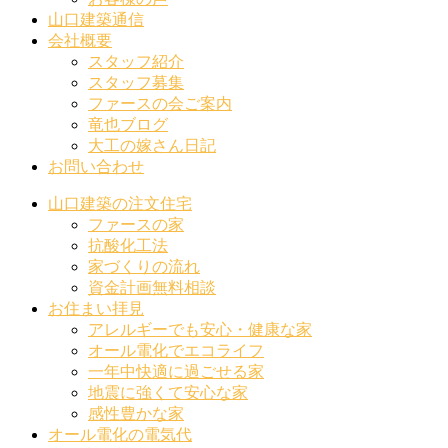
山口建築通信
会社概要
スタッフ紹介
スタッフ募集
ファースの会ご案内
竜也ブログ
大工の嫁さん日記
お問い合わせ
山口建築の注文住宅
ファースの家
抗酸化工法
家づくりの流れ
資金計画無料相談
お住まい拝見
アレルギーでも安心・健康な家
オール電化でエコライフ
一年中快適に過ごせる家
地震に強くて安心な家
感性豊かな家
オール電化の電気代