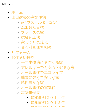
MENU
ホーム
山口建築の注文住宅
eハウスビルダー認定
ZEH普及目標
ファースの家
抗酸化工法
家づくりの流れ
資金計画無料相談
リフォーム
お住まい拝見
一年中快適に過ごせる家
アレルギーでも安心・健康な家
オール電化でエコライフ
地震に強くて安心な家
感性豊かな家
オール電化の電気代
建築事例集
建築事例２０１１年
建築事例２０１２年