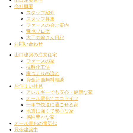
山口建築通信
会社概要
スタッフ紹介
スタッフ募集
ファースの会ご案内
竜也ブログ
大工の嫁さん日記
お問い合わせ
山口建築の注文住宅
ファースの家
抗酸化工法
家づくりの流れ
資金計画無料相談
お住まい拝見
アレルギーでも安心・健康な家
オール電化でエコライフ
一年中快適に過ごせる家
地震に強くて安心な家
感性豊かな家
オール電化の電気代
只今建築中