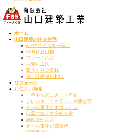
ホーム
山口建築の注文住宅
eハウスビルダー認定
ZEH普及目標
ファースの家
抗酸化工法
家づくりの流れ
資金計画無料相談
リフォーム
お住まい拝見
一年中快適に過ごせる家
アレルギーでも安心・健康な家
オール電化でエコライフ
地震に強くて安心な家
感性豊かな家
オール電化の電気代