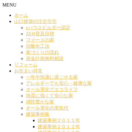
MENU
ホーム
山口建築の注文住宅
eハウスビルダー認定
ZEH普及目標
ファースの家
抗酸化工法
家づくりの流れ
資金計画無料相談
リフォーム
お住まい拝見
一年中快適に過ごせる家
アレルギーでも安心・健康な家
オール電化でエコライフ
地震に強くて安心な家
感性豊かな家
オール電化の電気代
建築事例集
建築事例２０１１年
建築事例２０１２年